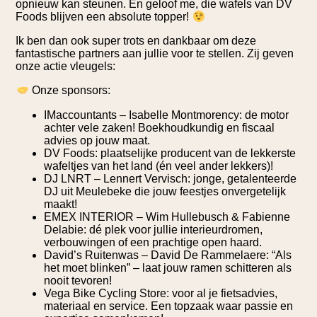
opnieuw kan steunen. En geloof me, die wafels van DV
Foods blijven een absolute topper!
Ik ben dan ook super trots en dankbaar om deze
fantastische partners aan jullie voor te stellen. Zij geven
onze actie vleugels:
Onze sponsors:
IMaccountants – Isabelle Montmorency: de motor
achter vele zaken! Boekhoudkundig en fiscaal
advies op jouw maat.
DV Foods: plaatselijke producent van de lekkerste
wafeltjes van het land (én veel ander lekkers)!
DJ LNRT – Lennert Vervisch: jonge, getalenteerde
DJ uit Meulebeke die jouw feestjes onvergetelijk
maakt!
EMEX INTERIOR – Wim Hullebusch & Fabienne
Delabie: dé plek voor jullie interieurdromen,
verbouwingen of een prachtige open haard.
David’s Ruitenwas – David De Rammelaere: “Als
het moet blinken” – laat jouw ramen schitteren als
nooit tevoren!
Vega Bike Cycling Store: voor al je fietsadvies,
materiaal en service. Een topzaak waar passie en