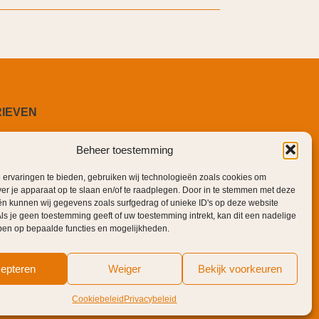
RIEVEN
Beheer toestemming
ervaringen te bieden, gebruiken wij technologieën zoals cookies om
ver je apparaat op te slaan en/of te raadplegen. Door in te stemmen met deze
n kunnen wij gegevens zoals surfgedrag of unieke ID's op deze website
ls je geen toestemming geeft of uw toestemming intrekt, kan dit een nadelige
ben op bepaalde functies en mogelijkheden.
epteren
Weiger
Bekijk voorkeuren
COOKIEBELEID
PRIVACYBELEID
Cookiebeleid
Privacybeleid