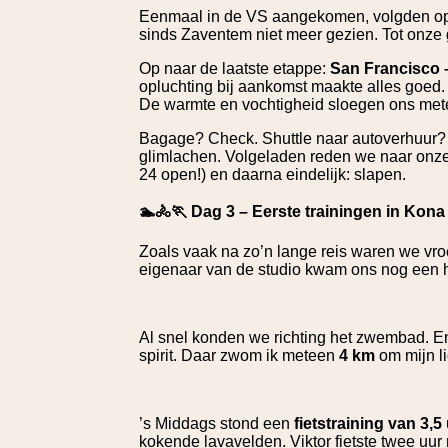
Eenmaal in de VS aangekomen, volgden op
sinds Zaventem niet meer gezien. Tot onze
Op naar de laatste etappe:
San Francisco 
opluchting bij aankomst maakte alles goed. Om
De warmte en vochtigheid sloegen ons mete
Bagage? Check. Shuttle naar autoverhuur? 
glimlachen. Volgeladen reden we naar onze 
24 open!) en daarna eindelijk: slapen.
🏊🚴🏃 Dag 3 – Eerste trainingen in Kona
Zoals vaak na zo’n lange reis waren we vro
eigenaar van de studio kwam ons nog een ha
Al snel konden we richting het zwembad. En
spirit. Daar zwom ik meteen
4 km
om mijn l
’s Middags stond een
fietstraining van 3,5
kokende lavavelden. Viktor fietste twee uur m